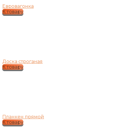
Евровагонка
К товару
Доска строганая
К товару
Планкен прямой
К товару