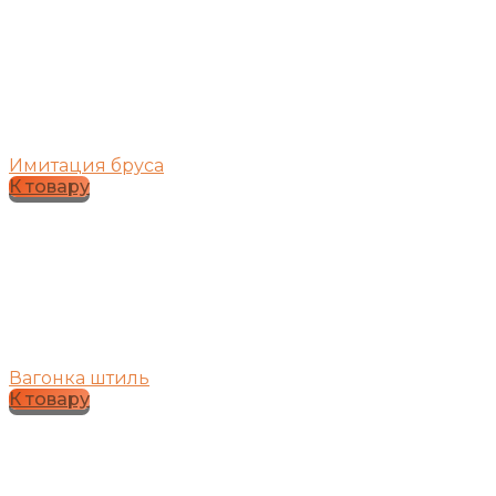
Имитация бруса
К товару
Вагонка штиль
К товару